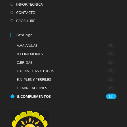
pestaña
pestaña
pestaña
pestaña
INFOR.TECNICA
CONTACTO
BROSHURE
Catalogo
A.VALVULAS
(4)
B.CONEXIONES
(9)
C.BRIDAS
(2)
D.PLANCHAS Y TUBOS
(3)
E.NIPLES Y PERFILES
(2)
F.FABRICACIONES
(2)
G.COMPLEMENTOS
(3)