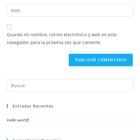
nombre
dirección
Introduce
de
de
la
usuario
correo
URL
para
electrónico
de
comentar
Guarda mi nombre, correo electrónico y web en este
para
tu
navegador para la próxima vez que comente.
comentar
web
(opcional)
Entradas Recientes
Hello world!