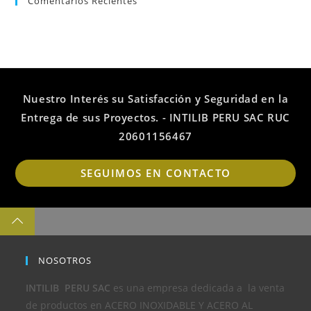
Comentarios Recientes
Nuestro Interés su Satisfacción y Seguridad en la
Entrega de sus Proyectos. - INTILIB PERU SAC RUC
20601156467
Op
SEGUIMOS EN CONTACTO
in
a
ne
ta
NOSOTROS
INTILIB PERU SAC
es una empresa dedicada a la venta
de productos en ACERO INOXIDABLE Y ACERO AL