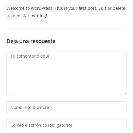
la
entrada:
Welcome to WordPress. This is your first post. Edit or delete
it, then start writing!
Deja una respuesta
Comentario
Introduce
tu
nombre
Introduce
o
tu