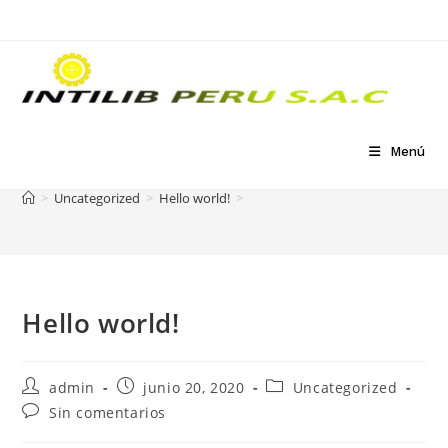
Ir
al
contenido
Blog
Menú
>
Uncategorized
>
Hello world!
>
Hello world!
Autor
Publicación
Categoría
admin
junio 20, 2020
Uncategorized
de
de
de
Comentarios
Sin comentarios
la
la
la
de
entrada:
entrada:
entrada: